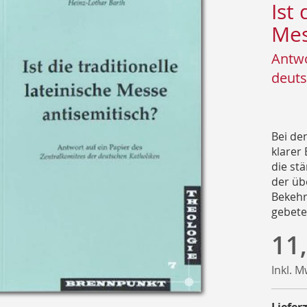
Ist 
Mes
Antwo
deuts
Bei de
klarer 
die stä
der übe
Bekehr
gebete
11
Inkl. 
Lieferz