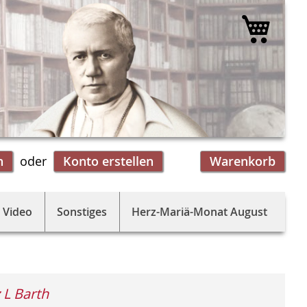
Mein 
n
Konto erstellen
Warenkorb
 Video
Sonstiges
Herz-Mariä-Monat August
 L Barth