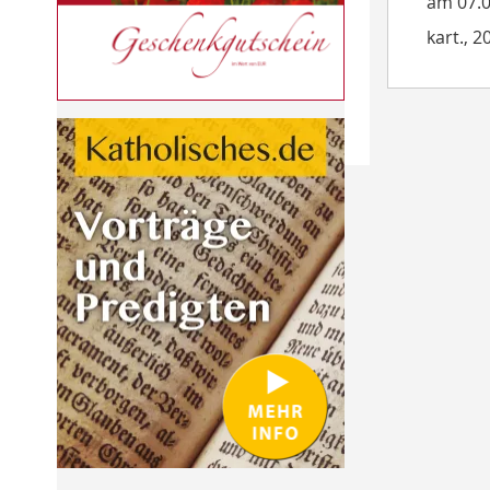
am 07.0
kart., 2