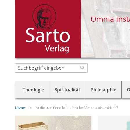
Omnia inst
Direkt
zum
Suche
Suche
Inhalt
Theologie
Spiritualität
Philosophie
G
Home
Ist die traditionelle lateinische Messe antisemitisch?
Skip
to