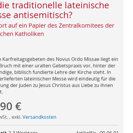
die traditionelle lateinische
se antisemitisch?
rt auf ein Papier des Zentralkomitees der
chen Katholiken
n Karfreitagsgebeten des Novus Ordo Missae liegt ein
Bruch mit einer uralten Gebetspraxis vor, hinter der
ndige, biblisch fundierte Lehre der Kirche steht. In
rlieferten lateinischen Messe wird eindeutig für die
ung der Juden zu Jesus Christus aus Liebe zu ihnen
t.
,90 €
MwSt.
,
exkl.
Versandkosten
eit
2-3 Werktage
ArtikelNr.
09-06-01