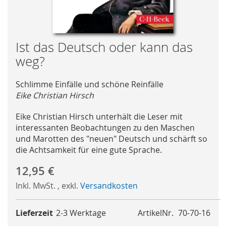
Skip
Ist das Deutsch oder kann das
to
weg?
the
beginning
Schlimme Einfälle und schöne Reinfälle
of
Eike Christian Hirsch
the
images
Eike Christian Hirsch unterhält die Leser mit
gallery
interessanten Beobachtungen zu den Maschen
und Marotten des "neuen" Deutsch und schärft so
die Achtsamkeit für eine gute Sprache.
12,95 €
Inkl. MwSt.
,
exkl.
Versandkosten
Lieferzeit
2-3 Werktage
ArtikelNr.
70-70-16