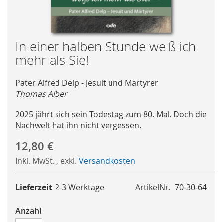
Skip
In einer halben Stunde weiß ich
to
mehr als Sie!
the
beginning
Pater Alfred Delp - Jesuit und Märtyrer
of
Thomas Alber
the
images
2025 jährt sich sein Todestag zum 80. Mal. Doch die
gallery
Nachwelt hat ihn nicht vergessen.
12,80 €
Inkl. MwSt.
,
exkl.
Versandkosten
Lieferzeit
2-3 Werktage
ArtikelNr.
70-30-64
Anzahl