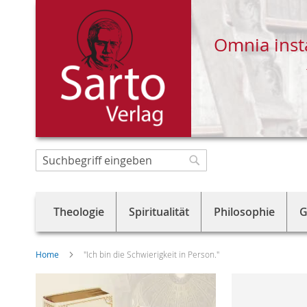
Omnia inst
Direkt
zum
Suche
Suche
Inhalt
Theologie
Spiritualität
Philosophie
G
Home
"Ich bin die Schwierigkeit in Person."
Skip
to