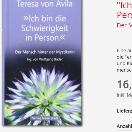
"Ic
Per
Der M
Eine a
die Te
und Kl
mensch
16
Inkl. 
Lieferz
Anzahl