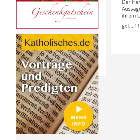
Der Her
Aussage
ihrem L
geb., 1