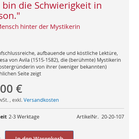
h bin die Schwierigkeit in
son."
ensch hinter der Mystikerin
ufschlussreiche, aufbauende und köstliche Lektüre,
resa von Avila (1515-1582), die (berühmte) Mystikerin
ostergründerin von ihrer (weniger bekannten)
lichen Seite zeigt
,00 €
MwSt.
,
exkl.
Versandkosten
eit
2-3 Werktage
ArtikelNr.
20-20-107
In den Warenkorb