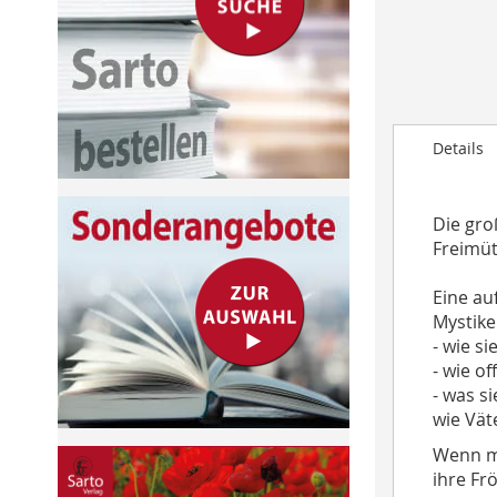
to
the
beginning
of
the
images
Details
gallery
Die gro
Freimüt
Eine au
Mystike
- wie s
- wie o
- was s
wie Väte
Wenn ma
ihre Fr