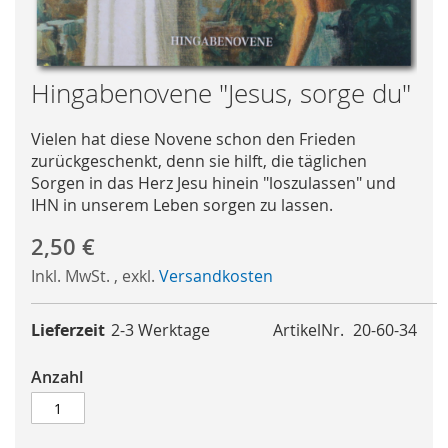
Skip
Hingabenovene "Jesus, sorge du"
to
the
Vielen hat diese Novene schon den Frieden
beginning
zurückgeschenkt, denn sie hilft, die täglichen
of
Sorgen in das Herz Jesu hinein "loszulassen" und
the
IHN in unserem Leben sorgen zu lassen.
images
gallery
2,50 €
Inkl. MwSt.
,
exkl.
Versandkosten
Lieferzeit
2-3 Werktage
ArtikelNr.
20-60-34
Anzahl