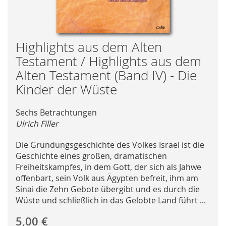
Skip
Highlights aus dem Alten
to
Testament / Highlights aus dem
the
Alten Testament (Band IV) - Die
beginning
Kinder der Wüste
of
the
images
Sechs Betrachtungen
gallery
Ulrich Filler
Die Gründungsgeschichte des Volkes Israel ist die
Geschichte eines großen, dramatischen
Freiheitskampfes, in dem Gott, der sich als Jahwe
offenbart, sein Volk aus Ägypten befreit, ihm am
Sinai die Zehn Gebote übergibt und es durch die
Wüste und schließlich in das Gelobte Land führt ...
5,00 €