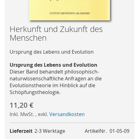
Skip
Herkunft und Zukunft des
to
Menschen
the
beginning
Ursprung des Lebens und Evolution
of
the
Ursprung des Lebens und Evolution
images
Dieser Band behandelt philosophisch-
gallery
naturwissenschaftliche Anfragen an die
Evolutionstheorie im Hinblick auf die
Schöpfungstheologie.
11,20 €
Inkl. MwSt.
,
exkl.
Versandkosten
Lieferzeit
2-3 Werktage
ArtikelNr.
01-05-09