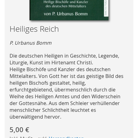
Skip
Heiliges Reich
to
the
P. Urbanus Bomm
beginning
of
Die deutschen Heiligen in Geschichte, Legende,
the
Liturgie, Kunst im Hirtenamt Christi.
images
Heilige Bischöfe und Kanzler des deutschen
gallery
Mittelalters. Von Gott her ist das geistige Bild des
heiligen Bischofs gestaltet, heilig,
erfurchtgebietend, übermenschlich durch die
Weihe des Heiligen Amtes und den Widerschein
der Gottesnähe. Aus dem Schleier verhüllender
menschlicher Schlichtheit leuchtet es
überwältigend hervor.
5,00 €