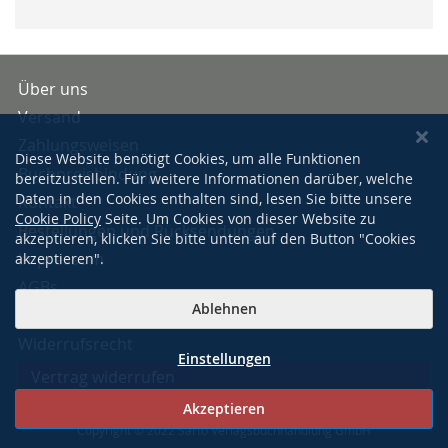
Über uns
Versand
Zahlungsweisen
Diese Website benötigt Cookies, um alle Funktionen
Buchpreisbindung
bereitzustellen. Für weitere Informationen darüber, welche
Daten in den Cookies enthalten sind, lesen Sie bitte unsere
Kontakt
Cookie Policy
Seite. Um Cookies von dieser Website zu
Bestellungen und Rücksendungen
akzeptieren, klicken Sie bitte unten auf den Button "Cookies
Impressum
akzeptieren".
AGBs
Ablehnen
Datenschutzerklärung
Widerrufsrecht
Einstellungen
Vertrag widerrufen
Akzeptieren
Copyright © 2022 Sarto Verlagsbuchhandlung GmbH