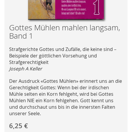
Skip
Gottes Mühlen mahlen langsam,
to
Band 1
the
beginning
Strafgerichte Gottes und Zufälle, die keine sind –
of
Beispiele der göttlichen Vorsehung und
the
Strafgerechtigkeit
images
Joseph A Keller
gallery
Der Ausdruck «Gottes Mühlen» erinnert uns an die
Gerechtigkeit Gottes: Wenn bei der irdischen
Mühle selten ein Korn fehlgeht, wird bei Gottes
Mühlen NIE ein Korn fehlgehen. Gott kennt uns
und durchschaut uns bis in die innersten Falten
unserer Seele.
6,25 €