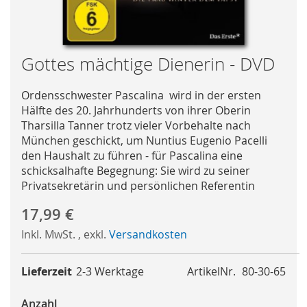
Skip
Gottes mächtige Dienerin - DVD
to
the
Ordensschwester Pascalina wird in der ersten
beginning
Hälfte des 20. Jahrhunderts von ihrer Oberin
of
Tharsilla Tanner trotz vieler Vorbehalte nach
the
München geschickt, um Nuntius Eugenio Pacelli
images
den Haushalt zu führen - für Pascalina eine
gallery
schicksalhafte Begegnung: Sie wird zu seiner
Privatsekretärin und persönlichen Referentin
17,99 €
Inkl. MwSt.
,
exkl.
Versandkosten
Lieferzeit
2-3 Werktage
ArtikelNr.
80-30-65
Anzahl