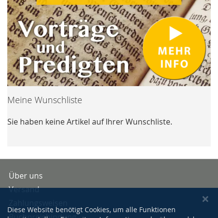
Meine Wunschliste
Sie haben keine Artikel auf Ihrer Wunschliste.
Über uns
Versand
Zahlungsweisen
Diese Website benötigt Cookies, um alle Funktionen
Buchpreisbindung