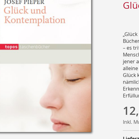
Glü
„Glück
Bücher
– es tr
Mensch
jener a
alleine
Glück 
nämlic
Erkenn
Erfüllu
12
Inkl. 
Lieferz