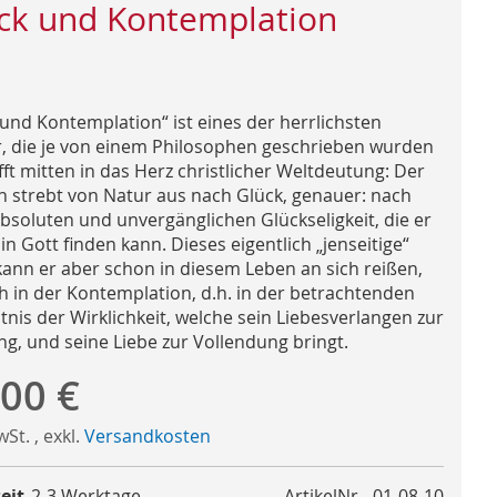
ck und Kontemplation
 und Kontemplation“ ist eines der herrlichsten
, die je von einem Philosophen geschrieben wurden
ifft mitten in das Herz christlicher Weltdeutung: Der
 strebt von Natur aus nach Glück, genauer: nach
bsoluten und unvergänglichen Glückseligkeit, die er
 in Gott finden kann. Dieses eigentlich „jenseitige“
kann er aber schon in diesem Leben an sich reißen,
h in der Kontemplation, d.h. in der betrachtenden
tnis der Wirklichkeit, welche sein Liebesverlangen zur
ng, und seine Liebe zur Vollendung bringt.
,00 €
MwSt.
,
exkl.
Versandkosten
eit
2-3 Werktage
ArtikelNr.
01-08-10