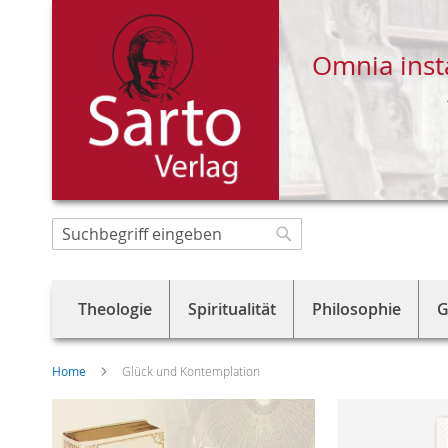
Omnia inst
Direkt
zum
Suche
Suche
Inhalt
Theologie
Spiritualität
Philosophie
G
Home
Glück und Kontemplation
Skip
to