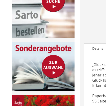
to
the
beginning
of
the
images
gallery
Details
„Glück 
es trif
jener ab
Glück k
Erkennt
Paperb
95 Seit