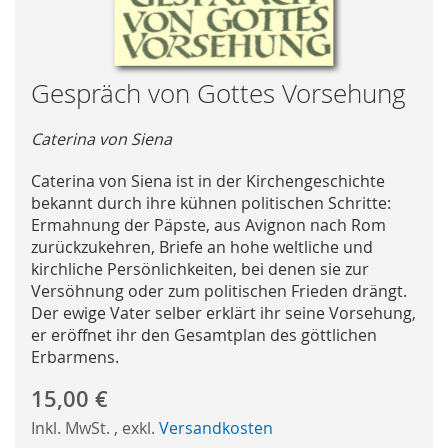
Skip
Gespräch von Gottes Vorsehung
to
the
Caterina von Siena
beginning
of
Caterina von Siena ist in der Kirchengeschichte
the
bekannt durch ihre kühnen politischen Schritte:
images
Ermahnung der Päpste, aus Avignon nach Rom
gallery
zurückzukehren, Briefe an hohe weltliche und
kirchliche Persönlichkeiten, bei denen sie zur
Versöhnung oder zum politischen Frieden drängt.
Der ewige Vater selber erklärt ihr seine Vorsehung,
er eröffnet ihr den Gesamtplan des göttlichen
Erbarmens.
15,00 €
Inkl. MwSt.
,
exkl.
Versandkosten