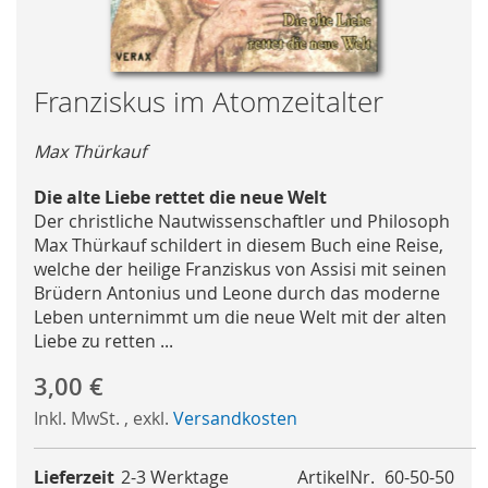
Skip
Franziskus im Atomzeitalter
to
the
Max Thürkauf
beginning
of
Die alte Liebe rettet die neue Welt
the
Der christliche Nautwissenschaftler und Philosoph
images
Max Thürkauf schildert in diesem Buch eine Reise,
gallery
welche der heilige Franziskus von Assisi mit seinen
Brüdern Antonius und Leone durch das moderne
Leben unternimmt um die neue Welt mit der alten
Liebe zu retten ...
3,00 €
Inkl. MwSt.
,
exkl.
Versandkosten
Lieferzeit
2-3 Werktage
ArtikelNr.
60-50-50