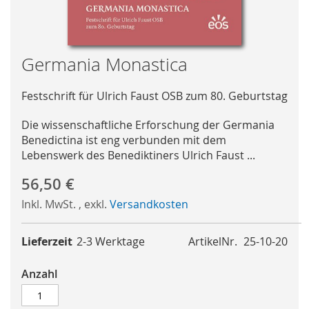
Skip
Germania Monastica
to
the
Festschrift für Ulrich Faust OSB zum 80. Geburtstag
beginning
of
Die wissenschaftliche Erforschung der Germania
the
Benedictina ist eng verbunden mit dem
images
Lebenswerk des Benediktiners Ulrich Faust ...
gallery
56,50 €
Inkl. MwSt.
,
exkl.
Versandkosten
Lieferzeit
2-3 Werktage
ArtikelNr.
25-10-20
Anzahl