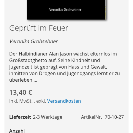
Skip
Geprüft im Feuer
to
the
Veronika Grohsebner
beginning
of
Der Halbindianer Alan Jason wächst elternlos im
the
Großstadtghetto auf. Seine Kindheit und
images
Jugendzeit ist geprägt von Hass und Gewalt,
gallery
inmitten von Drogen und Jugendgangs lernt er zu
überleben ...
13,40 €
Inkl. MwSt.
,
exkl.
Versandkosten
Lieferzeit
2-3 Werktage
ArtikelNr.
70-10-27
Anzahl