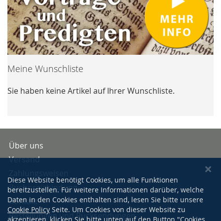
Meine Wunschliste
Sie haben keine Artikel auf Ihrer Wunschliste.
Über uns
Versand
Zahlungsweisen
Diese Website benötigt Cookies, um alle Funktionen
Buchpreisbindung
bereitzustellen. Für weitere Informationen darüber, welche
Daten in den Cookies enthalten sind, lesen Sie bitte unsere
Kontakt
Cookie Policy
Seite. Um Cookies von dieser Website zu
Bestellungen und Rücksendungen
akzeptieren, klicken Sie bitte unten auf den Button "Cookies