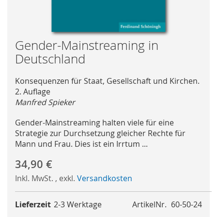
Skip
Gender-Mainstreaming in
to
Deutschland
the
beginning
Konsequenzen für Staat, Gesellschaft und Kirchen.
of
2. Auflage
the
Manfred Spieker
images
gallery
Gender-Mainstreaming halten viele für eine
Strategie zur Durchsetzung gleicher Rechte für
Mann und Frau. Dies ist ein Irrtum ...
34,90 €
Inkl. MwSt.
,
exkl.
Versandkosten
Lieferzeit
2-3 Werktage
ArtikelNr.
60-50-24