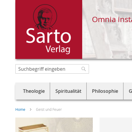
Omnia inst
Direkt
zum
Suche
Suche
Inhalt
Theologie
Spiritualität
Philosophie
G
Home
Geist und Feuer
Skip
to