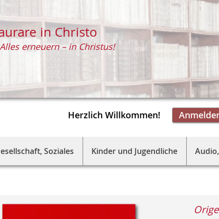
aurare in Christo
Alles erneuern – in Christus!
Herzlich Willkommen!
Anmelde
esellschaft, Soziales
Kinder und Jugendliche
Audio,
Orig