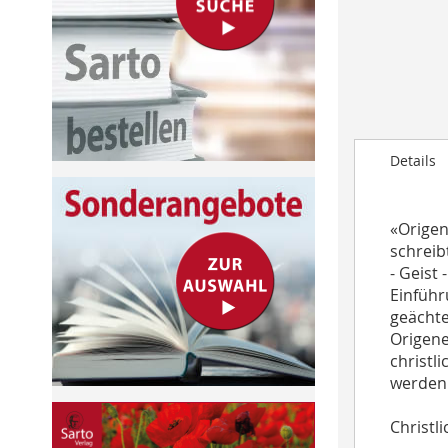
to
the
beginning
of
the
images
gallery
Details
«Origen
schreib
- Geist
Einführ
geächte
Origene
christl
werden 
Christl