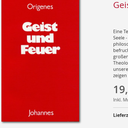
Gei
Eine Te
Seele -
philos
befruc
großen
Theolo
unserer
zeigen
19
Inkl. 
Lieferz