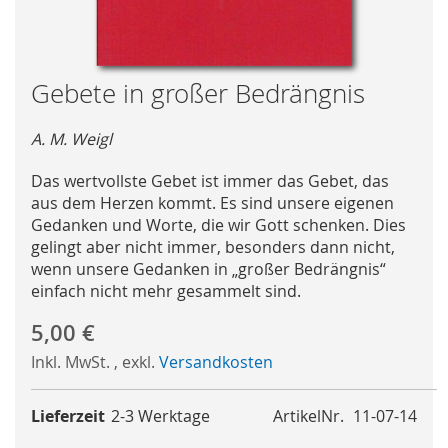
Skip
Gebete in großer Bedrängnis
to
the
A. M. Weigl
beginning
of
Das wertvollste Gebet ist immer das Gebet, das
the
aus dem Herzen kommt. Es sind unsere eigenen
images
Gedanken und Worte, die wir Gott schenken. Dies
gallery
gelingt aber nicht immer, besonders dann nicht,
wenn unsere Gedanken in „großer Bedrängnis“
einfach nicht mehr gesammelt sind.
5,00 €
Inkl. MwSt.
,
exkl.
Versandkosten
Lieferzeit
2-3 Werktage
ArtikelNr.
11-07-14