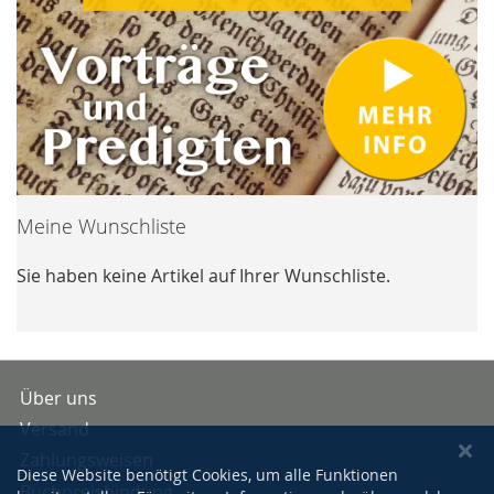
Meine Wunschliste
Sie haben keine Artikel auf Ihrer Wunschliste.
Über uns
Versand
Zahlungsweisen
Diese Website benötigt Cookies, um alle Funktionen
Buchpreisbindung