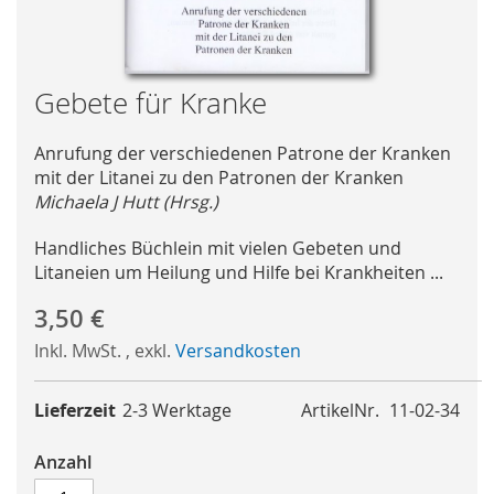
Skip
Gebete für Kranke
to
the
Anrufung der verschiedenen Patrone der Kranken
beginning
mit der Litanei zu den Patronen der Kranken
of
Michaela J Hutt (Hrsg.)
the
images
Handliches Büchlein mit vielen Gebeten und
gallery
Litaneien um Heilung und Hilfe bei Krankheiten ...
3,50 €
Inkl. MwSt.
,
exkl.
Versandkosten
Lieferzeit
2-3 Werktage
ArtikelNr.
11-02-34
Anzahl