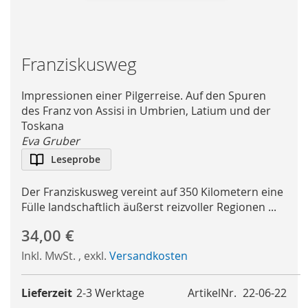
Skip
Franziskusweg
to
the
Impressionen einer Pilgerreise. Auf den Spuren
beginning
des Franz von Assisi in Umbrien, Latium und der
of
Toskana
the
Eva Gruber
images
Leseprobe
gallery
Der Franziskusweg vereint auf 350 Kilometern eine
Fülle landschaftlich äußerst reizvoller Regionen ...
34,00 €
Inkl. MwSt.
,
exkl.
Versandkosten
Lieferzeit
2-3 Werktage
ArtikelNr.
22-06-22