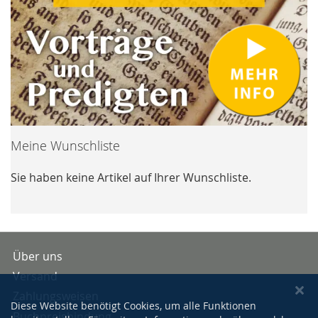
Meine Wunschliste
Sie haben keine Artikel auf Ihrer Wunschliste.
Über uns
Versand
Zahlungsweisen
Diese Website benötigt Cookies, um alle Funktionen
Buchpreisbindung