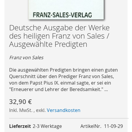
Skip
Deutsche Ausgabe der Werke
to
des heiligen Franz von Sales /
the
Ausgewählte Predigten
beginning
of
Franz von Sales
the
images
Die ausgewählten Predigten bringen einen guten
gallery
Querschnitt über den Prediger Franz von Sales,
von dem Papst Pius IX. einmal sagte, er sei ein
"Erneuerer und Lehrer der Beredsamkeit." ...
32,90 €
Inkl. MwSt.
,
exkl.
Versandkosten
Lieferzeit
2-3 Werktage
ArtikelNr.
11-09-29