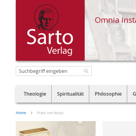
Omnia inst
Direkt
zum
Suche
Suche
Inhalt
Theologie
Spiritualität
Philosophie
G
Home
Franz von Assisi
Skip
to