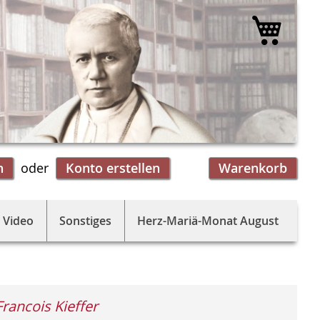
Mein 
n
Konto erstellen
Warenkorb
 Video
Sonstiges
Herz-Mariä-Monat August
Francois Kieffer