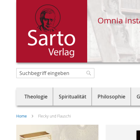
Omnia inst
Direkt
zum
Suche
Suche
Inhalt
Theologie
Spiritualität
Philosophie
G
Home
Flecky und Flauschi
Skip
to