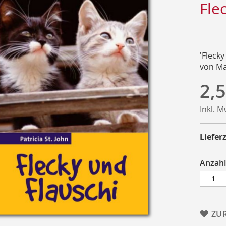
Fle
'Flecky
von Ma
2,5
Inkl. 
Lieferz
Anzahl
ZU