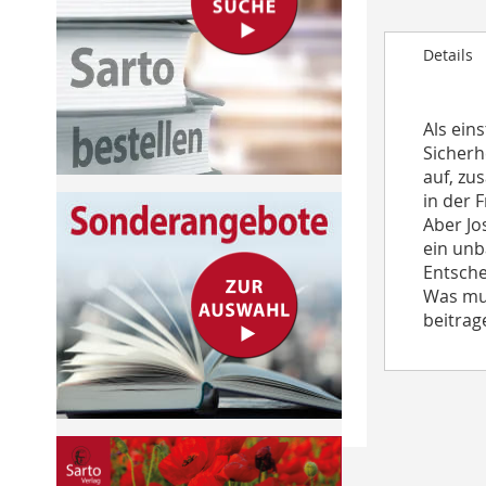
to
the
Details
beginning
of
the
Als ein
images
Sicherh
gallery
auf, zu
in der 
Aber Jo
ein unb
Entsche
Was mus
beitrag