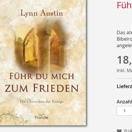
Füh
Das at
Bibelr
angele
18
Inkl. 
Lieferz
Anzahl
ZU