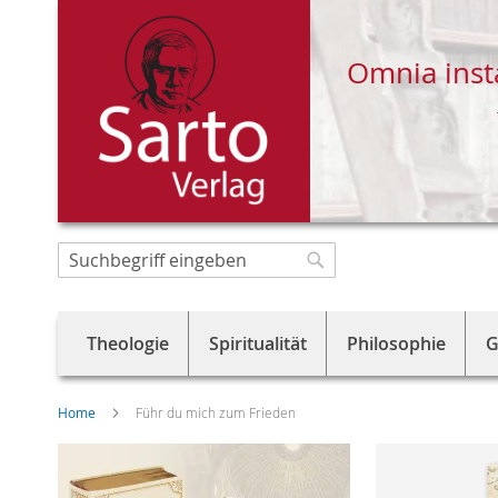
Omnia inst
Direkt
zum
Suche
Suche
Inhalt
Theologie
Spiritualität
Philosophie
G
Home
Führ du mich zum Frieden
Skip
to