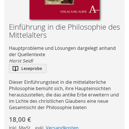
Skip
Einführung in die Philosophie des
to
Mittelalters
the
beginning
Hauptprobleme und Lösungen dargelegt anhand
of
der Quellentexte
the
Horst Seidl
images
Leseprobe
gallery
Dieser Einführungstext in die mittelalterliche
Philosophie bemüht sich, ihre Haupteinsichten
herauszustellen, die das antike Erbe erweitern und
im Lichte des christlichen Glaubens eine neue
Gesamtsicht der Philosophie bieten
18,00 €
Inkl. MwSt.
,
exkl.
Versandkosten