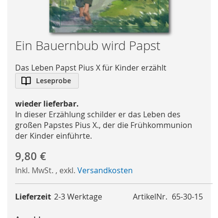
Skip
Ein Bauernbub wird Papst
to
the
Das Leben Papst Pius X für Kinder erzählt
beginning
Leseprobe
of
the
wieder lieferbar.
images
In dieser Erzählung schilder er das Leben des
gallery
großen Papstes Pius X., der die Frühkommunion
der Kinder einführte.
9,80 €
Inkl. MwSt.
,
exkl.
Versandkosten
Lieferzeit
2-3 Werktage
ArtikelNr.
65-30-15