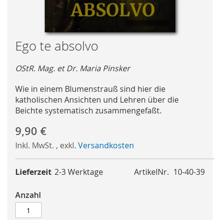
Skip
Ego te absolvo
to
the
OStR. Mag. et Dr. Maria Pinsker
beginning
of
Wie in einem Blumenstrauß sind hier die
the
katholischen Ansichten und Lehren über die
images
Beichte systematisch zusammengefaßt.
gallery
9,90 €
Inkl. MwSt.
,
exkl.
Versandkosten
Lieferzeit
2-3 Werktage
ArtikelNr.
10-40-39
Anzahl