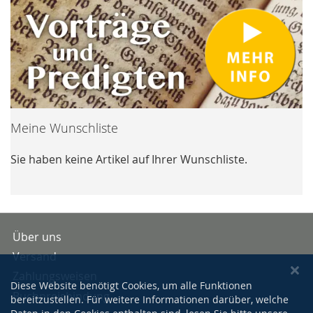
Meine Wunschliste
Sie haben keine Artikel auf Ihrer Wunschliste.
Über uns
Versand
Zahlungsweisen
Diese Website benötigt Cookies, um alle Funktionen
Buchpreisbindung
bereitzustellen. Für weitere Informationen darüber, welche