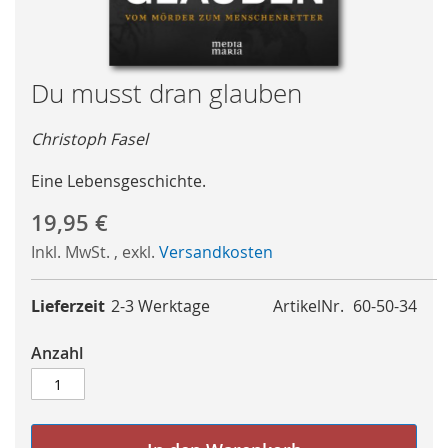
Skip
Du musst dran glauben
to
the
Christoph Fasel
beginning
of
Eine Lebensgeschichte.
the
images
19,95 €
gallery
Inkl. MwSt.
,
exkl.
Versandkosten
Lieferzeit
2-3 Werktage
ArtikelNr.
60-50-34
Anzahl