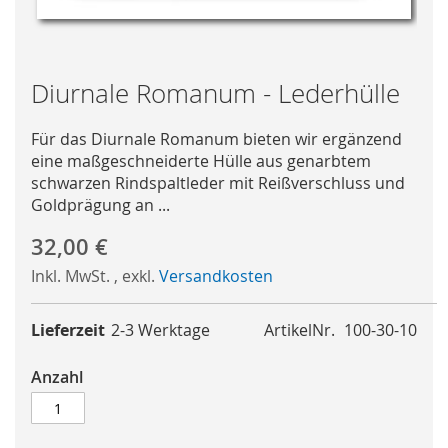
Skip
Diurnale Romanum - Lederhülle
to
the
Für das Diurnale Romanum bieten wir ergänzend
beginning
eine maßgeschneiderte Hülle aus genarbtem
of
schwarzen Rindspaltleder mit Reißverschluss und
the
Goldprägung an ...
images
gallery
32,00 €
Inkl. MwSt.
,
exkl.
Versandkosten
Lieferzeit
2-3 Werktage
ArtikelNr.
100-30-10
Anzahl