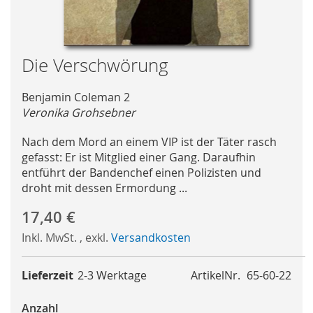
Skip
Die Verschwörung
to
the
Benjamin Coleman 2
beginning
Veronika Grohsebner
of
the
Nach dem Mord an einem VIP ist der Täter rasch
images
gefasst: Er ist Mitglied einer Gang. Daraufhin
gallery
entführt der Bandenchef einen Polizisten und
droht mit dessen Ermordung ...
17,40 €
Inkl. MwSt.
,
exkl.
Versandkosten
Lieferzeit
2-3 Werktage
ArtikelNr.
65-60-22
Anzahl