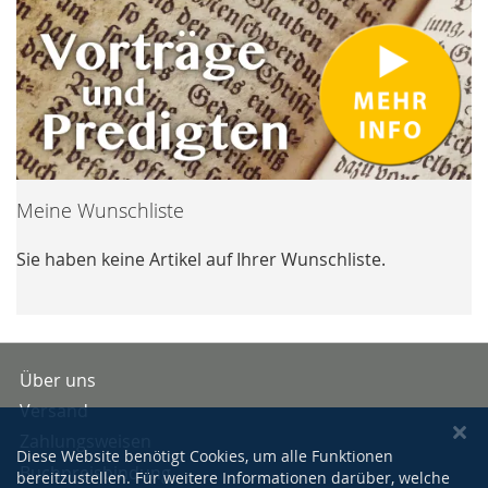
Meine Wunschliste
Sie haben keine Artikel auf Ihrer Wunschliste.
Über uns
Versand
Zahlungsweisen
Diese Website benötigt Cookies, um alle Funktionen
Buchpreisbindung
bereitzustellen. Für weitere Informationen darüber, welche