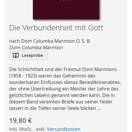
Skip
Die Verbundenheit mit Gott
to
the
nach Dom Columba Marmion O. S. B.
beginning
Dom Columba Marmion
of
Leseprobe
the
images
Die Schlichtheit und der Freimut Dom Marmions
gallery
(1858 - 1923) waren das Geheimnis des
wunderbaren Einflusses dieses Benediktinerabtes,
der ohne Übertreibung ein Meister der Lehre des
geistlichen Lebens genannt werden kann. Die in
diesem Band vereinten Briefe aus seiner Feder
lassen in die Tiefen seiner Seele blicken ...
19,80 €
Inkl. MwSt.
,
exkl.
Versandkosten