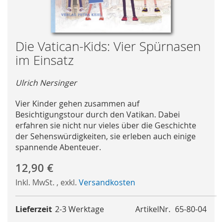
Skip
Die Vatican-Kids: Vier Spürnasen
to
im Einsatz
the
beginning
Ulrich Nersinger
of
the
Vier Kinder gehen zusammen auf
images
Besichtigungstour durch den Vatikan. Dabei
gallery
erfahren sie nicht nur vieles über die Geschichte
der Sehenswürdigkeiten, sie erleben auch einige
spannende Abenteuer.
12,90 €
Inkl. MwSt.
,
exkl.
Versandkosten
Lieferzeit
2-3 Werktage
ArtikelNr.
65-80-04