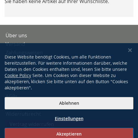
Sie haben keine Artikel auf Ihrer Wunschliste.
Über uns
Versand
Zahlungsweisen
Diese Website benötigt Cookies, um alle Funktionen
Buchpreisbindung
bereitzustellen. Für weitere Informationen darüber, welche
Daten in den Cookies enthalten sind, lesen Sie bitte unsere
Kontakt
Cookie Policy
Seite. Um Cookies von dieser Website zu
Bestellungen und Rücksendungen
akzeptieren, klicken Sie bitte unten auf den Button "Cookies
Impressum
akzeptieren".
AGBs
Ablehnen
Datenschutzerklärung
Widerrufsrecht
Einstellungen
Vertrag widerrufen
Akzeptieren