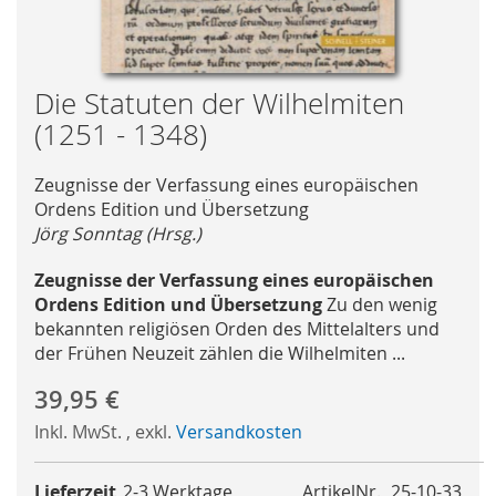
Skip
Die Statuten der Wilhelmiten
to
(1251 - 1348)
the
beginning
Zeugnisse der Verfassung eines europäischen
of
Ordens Edition und Übersetzung
the
Jörg Sonntag (Hrsg.)
images
gallery
Zeugnisse der Verfassung eines europäischen
Ordens Edition und Übersetzung
Zu den wenig
bekannten religiösen Orden des Mittelalters und
der Frühen Neuzeit zählen die Wilhelmiten ...
39,95 €
Inkl. MwSt.
,
exkl.
Versandkosten
Lieferzeit
2-3 Werktage
ArtikelNr.
25-10-33