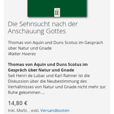
Skip
Die Sehnsucht nach der
to
Anschauung Gottes
the
beginning
Thomas von Aquin und Duns Scotus im Gespräch
of
über Natur und Gnade
the
Walter Hoeres
images
gallery
Thomas von Aquin und Duns Scotus im
Gespräch über Natur und Gnade
Seit Henri de Lubac und Karl Rahner ist die
Diskussion über die Neubestimmung des
Verhältnisses von Natur und Gnade nicht mehr zur
Ruhe gekommen ...
14,80 €
Inkl. MwSt.
,
exkl.
Versandkosten