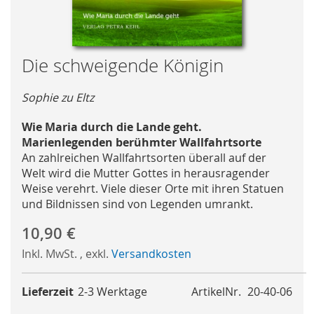
Skip
Die schweigende Königin
to
the
Sophie zu Eltz
beginning
of
Wie Maria durch die Lande geht.
the
Marienlegenden berühmter Wallfahrtsorte
images
An zahlreichen Wallfahrtsorten überall auf der
gallery
Welt wird die Mutter Gottes in herausragender
Weise verehrt. Viele dieser Orte mit ihren Statuen
und Bildnissen sind von Legenden umrankt.
10,90 €
Inkl. MwSt.
,
exkl.
Versandkosten
Lieferzeit
2-3 Werktage
ArtikelNr.
20-40-06