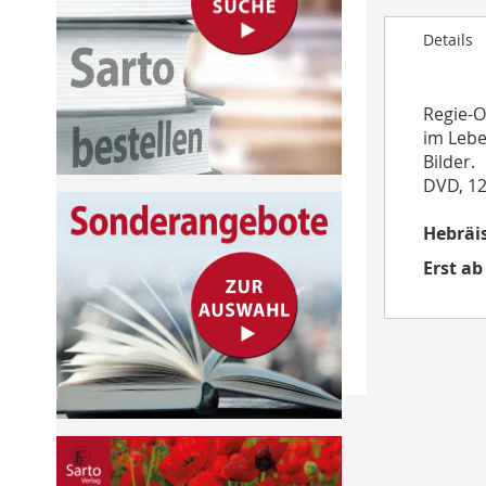
to
Details
the
beginning
of
Regie-O
the
im Lebe
images
Bilder.
gallery
DVD, 12
Hebräis
Erst ab