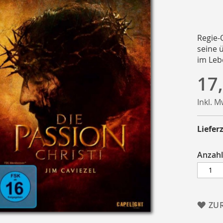
Regie-
seine 
im Leb
17
Inkl. 
Lieferz
Anzahl
ZU