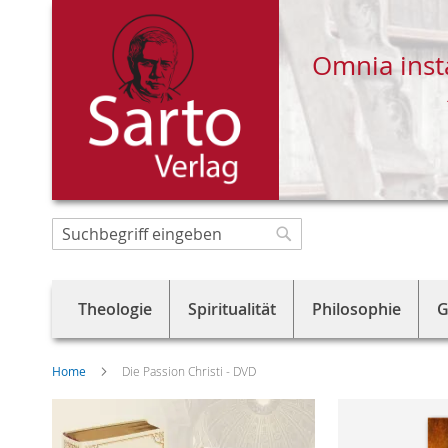
Omnia inst
Direkt
zum
Suche
Suche
Inhalt
Theologie
Spiritualität
Philosophie
G
Home
Die Passion Christi - DVD
Skip
to