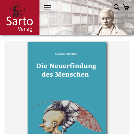
Direkt
Such
M
zum
Inhalt
Skip
to
the
end
of
the
images
gallery