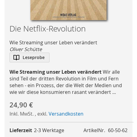
Skip
Die Netﬂix-Revolution
to
the
Wie Streaming unser Leben verändert
beginning
Oliver Schütte
of
Leseprobe
the
images
Wie Streaming unser Leben verändert
Wir alle
gallery
sind Teil der dritten Revolution in Film und Fern
sehen - ein Prozess, der die Welt der Medien und
wie wir diese konsumieren rasant verändert ...
24,90 €
Inkl. MwSt.
,
exkl.
Versandkosten
Lieferzeit
2-3 Werktage
ArtikelNr.
60-50-62