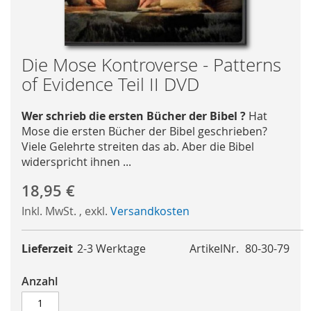
Skip
Die Mose Kontroverse - Patterns
to
of Evidence Teil II DVD
the
beginning
Wer schrieb die ersten Bücher der Bibel ?
Hat
of
Mose die ersten Bücher der Bibel geschrieben?
the
Viele Gelehrte streiten das ab. Aber die Bibel
images
widerspricht ihnen ...
gallery
18,95 €
Inkl. MwSt.
,
exkl.
Versandkosten
Lieferzeit
2-3 Werktage
ArtikelNr.
80-30-79
Anzahl