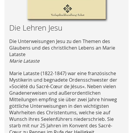
Skip
Die Lehren Jesu
to
the
Die Unterweisungen Jesu zu den Themen des
beginning
Glaubens und des christlichen Lebens an Marie
of
Lataste
the
Marie Lataste
images
gallery
Marie Lataste (1822-1847) war eine französische
Mystikerin und begnadete Ordensschwester der
»Société du Sacré-Cœur de Jésus«. Neben vielen
Gnadenerweisen und außerordentlichen
Mitteilungen empfing sie über zwei Jahre hinweg
göttliche Unterweisungen in den wichtigsten
Wahrheiten des Christentums, welche sie auf
Wunsch ihres Seelenführers niederschrieb. Sie
starb mit nur 25 Jahren im Konvent des Sacré-
Cœur zu Rennes im Rufe der Heiligkeit.