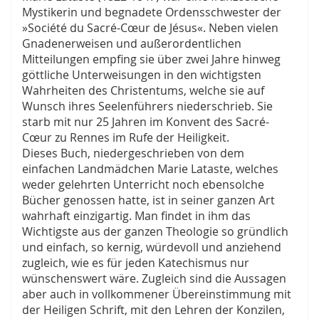
Mystikerin und begnadete Ordensschwester der
»Société du Sacré-Cœur de Jésus«. Neben vielen
Gnadenerweisen und außerordentlichen
Mitteilungen empfing sie über zwei Jahre hinweg
göttliche Unterweisungen in den wichtigsten
Wahrheiten des Christentums, welche sie auf
Wunsch ihres Seelenführers niederschrieb. Sie
starb mit nur 25 Jahren im Konvent des Sacré-
Cœur zu Rennes im Rufe der Heiligkeit.
Dieses Buch, niedergeschrieben von dem
einfachen Land­mädchen Marie Lataste, welches
weder gelehrten Unterricht noch ebensolche
Bücher genossen hatte, ist in seiner ganzen Art
wahrhaft einzigartig. Man findet in ihm das
Wichtigste aus der ganzen Theologie so gründlich
und einfach, so kernig, würde­voll und anziehend
zugleich, wie es für jeden Katechismus nur
wünschenswert wäre. Zugleich sind die Aussagen
aber auch in vollkommener Übereinstimmung mit
der Heiligen Schrift, mit den Lehren der Konzilen,