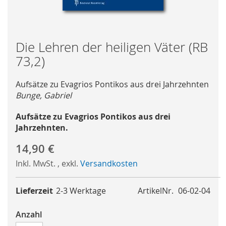
Skip
Die Lehren der heiligen Väter (RB
to
73,2)
the
beginning
Aufsätze zu Evagrios Pontikos aus drei Jahrzehnten
of
Bunge, Gabriel
the
images
Aufsätze zu Evagrios Pontikos aus drei
gallery
Jahrzehnten.
14,90 €
Inkl. MwSt.
,
exkl.
Versandkosten
Lieferzeit
2-3 Werktage
ArtikelNr.
06-02-04
Anzahl