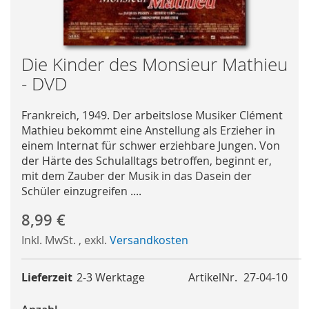
Skip
Die Kinder des Monsieur Mathieu
to
- DVD
the
beginning
Frankreich, 1949. Der arbeitslose Musiker Clément
of
Mathieu bekommt eine Anstellung als Erzieher in
the
einem Internat für schwer erziehbare Jungen. Von
images
der Härte des Schulalltags betroffen, beginnt er,
gallery
mit dem Zauber der Musik in das Dasein der
Schüler einzugreifen ....
8,99 €
Inkl. MwSt.
,
exkl.
Versandkosten
Lieferzeit
2-3 Werktage
ArtikelNr.
27-04-10