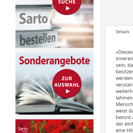
to
the
beginning
of
Details
the
images
gallery
«Dieses
inneren 
sein, d
besitze
werden 
verstan
weiterh
lähmen 
Mensch 
weist d
betont 
der ein
eine Hi