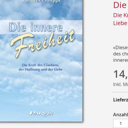
Die
Die K
Liebe
«Diese
des ch
inneren
14
Inkl. 
Lieferz
Anzahl