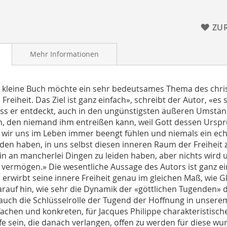
ZU
Mehr Informationen
 kleine Buch möchte ein sehr bedeutsames Thema des chris
Freiheit. Das Ziel ist ganz einfach», schreibt der Autor, «es
ass er entdeckt, auch in den ungünstigsten äußeren Umständ
n, den niemand ihm entreißen kann, weil Gott dessen Ursp
wir uns im Leben immer beengt fühlen und niemals ein ech
den haben, in uns selbst diesen inneren Raum der Freiheit 
in an mancherlei Dingen zu leiden haben, aber nichts wird u
vermögen.» Die wesentliche Aussage des Autors ist ganz ein
erwirbt seine innere Freiheit genau im gleichen Maß, wie G
arauf hin, wie sehr die Dynamik der «göttlichen Tugenden» d
auch die Schlüsselrolle der Tugend der Hoffnung in unsere
fachen und konkreten, für Jacques Philippe charakteristisc
lfe sein, die danach verlangen, offen zu werden für diese 