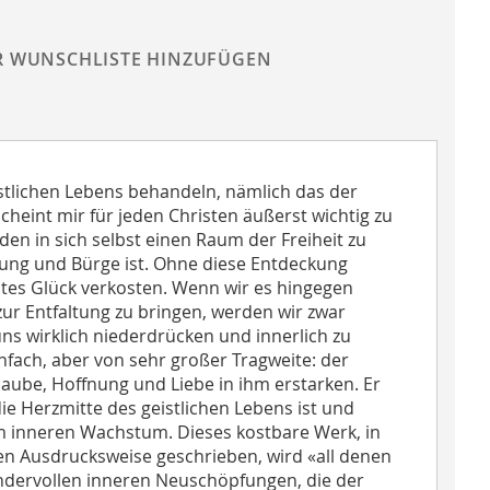
R WUNSCHLISTE HINZUFÜGEN
tlichen Lebens behandeln, nämlich das der
 scheint mir für jeden Christen äußerst wichtig zu
en in sich selbst einen Raum der Freiheit zu
rung und Bürge ist. Ohne diese Entdeckung
tes Glück verkosten. Wenn wir es hingegen
zur Entfaltung zu bringen, werden wir zwar
ns wirklich niederdrücken und innerlich zu
fach, aber von sehr großer Tragweite: der
laube, Hoffnung und Liebe in ihm erstarken. Er
ie Herzmitte des geistlichen Lebens ist und
m inneren Wachstum. Dieses kostbare Werk, in
hen Ausdrucksweise geschrieben, wird «all denen
wundervollen inneren Neuschöpfungen, die der