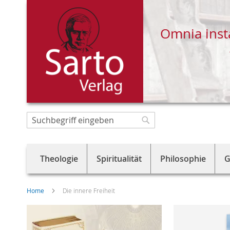
Omnia inst
Direkt
zum
Suche
Suche
Inhalt
Theologie
Spiritualität
Philosophie
G
Home
Die innere Freiheit
Skip
to