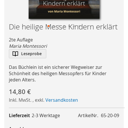
Die heilige Messe Kindern erklärt
Skip
to
2te Auflage
the
Maria Montessori
beginning
Leseprobe
of
the
Das Büchlein ist ein sicherer Wegweiser zur
images
Schönheit des heiligen Messopfers für Kinder
gallery
jeden Alters.
14,80 €
Inkl. MwSt.
,
exkl.
Versandkosten
Lieferzeit
2-3 Werktage
ArtikelNr.
65-20-09