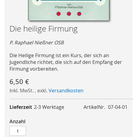
Skip
Die heilige Firmung
to
the
P. Raphael Nießner OSB
beginning
of
Die Heilige Firmung ist ein Kurs, der sich an
the
Jugendliche richtet, die sich auf den Empfang der
images
Firmung vorbereiten.
gallery
6,50 €
Inkl. MwSt.
,
exkl.
Versandkosten
Lieferzeit
2-3 Werktage
ArtikelNr.
07-04-01
Anzahl