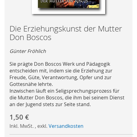
Skip
Die Erziehungskunst der Mutter
to
Don Boscos
the
beginning
Günter Fröhlich
of
the
Sie prägte Don Boscos Werk und Pädagogik
images
entscheiden mit, indem sie die Erziehung zur
gallery
Freude, Güte, Verantwortung, Opfer und zur
Gottesnähe lehrte.
Inzwischen läuft ein Seligsprechungsprozess für
die Mutter Don Boscos, die ihm bei seinem Dienst
an der Jugend stets zur Seite stand.
1,50 €
Inkl. MwSt.
,
exkl.
Versandkosten