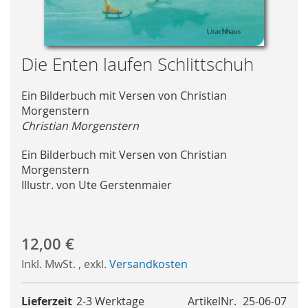
Skip
Die Enten laufen Schlittschuh
to
the
Ein Bilderbuch mit Versen von Christian
beginning
Morgenstern
of
Christian Morgenstern
the
images
Ein Bilderbuch mit Versen von Christian
gallery
Morgenstern
Illustr. von Ute Gerstenmaier
12,00 €
Inkl. MwSt.
,
exkl.
Versandkosten
Lieferzeit
2-3 Werktage
ArtikelNr.
25-06-07