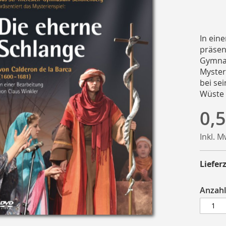
In ein
präsen
Gymnas
Myster
bei se
Wüste 
0,5
Inkl. 
Lieferz
Anzahl