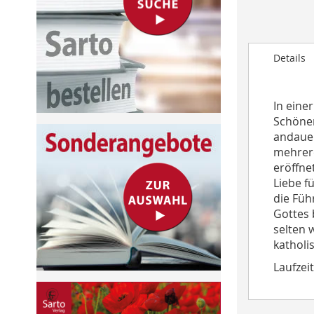
to
the
beginning
Details
of
the
images
In eine
gallery
Schönen
andauer
mehrere
eröffne
Liebe f
die Füh
Gottes 
selten 
katholi
Laufzeit