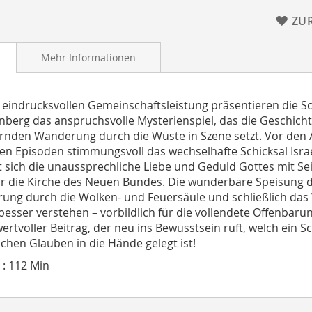
ZU
Mehr Informationen
r eindrucksvollen Gemeinschaftsleistung präsentieren die 
berg das anspruchsvolle Mysterienspiel, das die Geschichte
nden Wanderung durch die Wüste in Szene setzt. Vor den A
n Episoden stimmungsvoll das wechselhafte Schicksal Israe
t sich die unaussprechliche Liebe und Geduld Gottes mit Sei
ür die Kirche des Neuen Bundes. Die wunderbare Speisung 
rung durch die Wolken- und Feuersäule und schließlich das
besser verstehen – vorbildlich für die vollendete Offenbarung
wertvoller Beitrag, der neu ins Bewusstsein ruft, welch ein 
schen Glauben in die Hände gelegt ist!
 : 112 Min