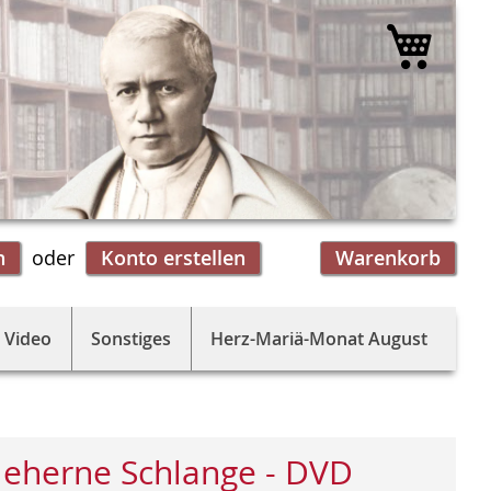
Mein 
n
Konto erstellen
Warenkorb
 Video
Sonstiges
Herz-Mariä-Monat August
 eherne Schlange - DVD