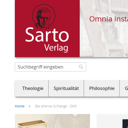
Omnia inst
Direkt
zum
Suche
Suche
Inhalt
Theologie
Spiritualität
Philosophie
G
Home
Die eherne Schlange - DVD
Skip
to