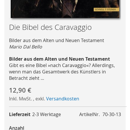
Skip
Die Bibel des Caravaggio
to
the
Bilder aus dem Alten und Neuen Testament
beginning
Mario Dal Bello
of
the
Bilder aus dem Alten und Neuen Testament
images
Gibt es eine Bibel »nach Caravaggio«? Allerdings,
gallery
wenn man das Gesamtwerk des Künstlers in
Betracht zieht ...
12,90 €
Inkl. MwSt.
,
exkl.
Versandkosten
Lieferzeit
2-3 Werktage
ArtikelNr.
70-30-13
Anzahl